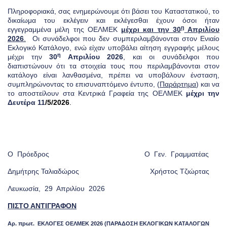
Πληροφοριακά, σας ενημερώνουμε ότι βάσει του Καταστατικού, το
δικαίωμα του εκλέγειν και εκλέγεσθαι έχουν όσοι ήταν
η
εγγεγραμμένα μέλη της ΟΕΛΜΕΚ
μέχρι και την 30
Απριλίου
2026
.
Οι συνάδελφοι που δεν συμπεριλαμβάνονται στον Ενιαίο
Εκλογικό Κατάλογο, ενώ είχαν υποβάλει αίτηση εγγραφής μέλους
η
μέχρι την
30
Απριλίου 2026
, και οι συνάδελφοι που
διαπιστώνουν ότι τα στοιχεία τους που περιλαμβάνονται στον
κατάλογο είναι λανθασμένα, πρέπει να υποβάλουν ένσταση,
συμπληρώνοντας το επισυναπτόμενο έντυπο, (
Παράρτημα
) και να
το αποστείλουν στα Κεντρικά Γραφεία της ΟΕΛΜΕΚ
μέχρι την
Δευτέρα 11
/5/2026
.
Ο Πρόεδρος Ο Γεν. Γραμματέας
Δημήτρης Ταλιαδώρος Χρήστος Τζιώρτας
Λευκωσία, 29 Απριλίου 2026
ΠΙΣΤΟ ΑΝΤΙΓΡΑΦΟΝ
Αρ. πρωτ. ΕΚΛΟΓΕΣ ΟΕΛΜΕΚ 2026 (ΠΑΡΑΔΟΣΗ ΕΚΛΟΓΙΚΩΝ ΚΑΤΑΛΟΓΩΝ