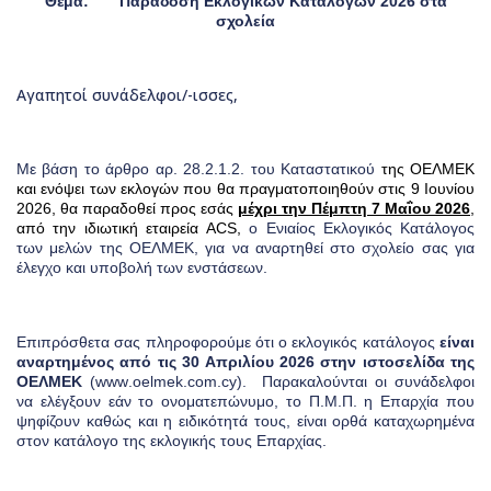
Θέμα: Παράδοση Εκλογικών Καταλόγων 2026 στα
σχολεία
Αγαπητοί συνάδελφοι/-ισσες,
Με βάση το άρθρο αρ. 28.2.1.2. του Καταστατικού
της ΟΕΛΜΕΚ
και ενόψει των εκλογών που θα πραγματοποιηθούν στις 9 Ιουνίου
2026, θα παραδοθεί προς εσάς
μέχρι την Πέμπτη 7 Μαΐου 2026
,
από την ιδιωτική εταιρεία
ACS
,
ο Ενιαίος Εκλογικός Κατάλογος
των μελών της ΟΕΛΜΕΚ, για να αναρτηθεί στο σχολείο σας για
έλεγχο και υποβολή των ενστάσεων.
Επιπρόσθετα σας πληροφορούμε ότι ο εκλογικός κατάλογος
είναι
αναρτημένος
από τις 30 Απριλίου 2026
στην ιστοσελίδα της
ΟΕΛΜΕΚ
(
www
.
oelmek
.
com
.
cy
). Παρακαλούνται οι συνάδελφοι
να ελέγξουν εάν το ονοματεπώνυμο, το Π.Μ.Π. η Επαρχία που
ψηφίζουν καθώς και η ειδικότητά τους, είναι ορθά καταχωρημένα
στον κατάλογο της εκλογικής τους Επαρχίας.