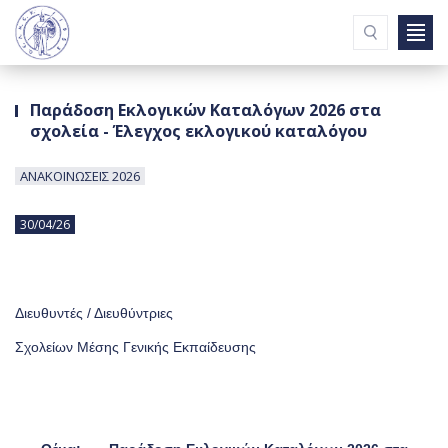
Ενημερώσεις
Συνδέσμοι
Παράδοση Εκλογικών Καταλόγων 2026 στα
Συντάξεις & Ωφελήματα
σχολεία - Έλεγχος εκλογικού καταλόγου
Εισερχόμενη Αλληλογραφία
Σχολικές Μονάδες
ΑΝΑΚΟΙΝΩΣΕΙΣ 2026
ΥΠΑΝ
Εφημερίδα
30/04/26
Επικοινωνία
ΠΟΙΟΙ ΕΙΜΑΣΤΕ
Διευθυντές / Διευθύντριες
ΔΡΑΣΤΗΡΙΟΤΗΤΕΣ
ΟΡΓΑΝΩΤΙΚΗ ΛΕΙΤΟΥΡΓΙΑ
Σχολείων Μέσης Γενικής Εκπαίδευσης
ΝΟΜΟΘΕΣΙΕΣ
Π.Σ.Γ.Α.
ΧΡΗΣΙΜΕΣ ΠΛΗΡΟΦΟΡΙΕΣ
ΕΝΤΥΠΑ