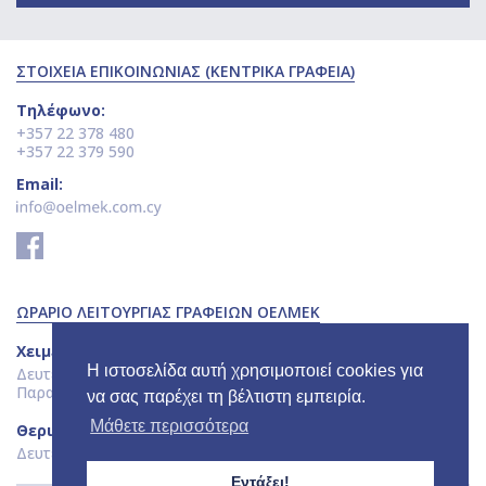
ΣΤΟΙΧΕΙΑ ΕΠΙΚΟΙΝΩΝΙΑΣ (ΚΕΝΤΡΙΚΑ ΓΡΑΦΕΙΑ)
Τηλέφωνο:
+357 22 378 480
+357 22 379 590
Email:
ΩΡΑΡΙΟ ΛΕΙΤΟΥΡΓΙΑΣ ΓΡΑΦΕΙΩΝ ΟΕΛΜΕΚ
Χειμερινό Ωράριο:
Η ιστοσελίδα αυτή χρησιμοποιεί cookies για
Δευτέρα - Πέμπτη: 8.00 π.μ. - 5.00 μ.μ.
Παρασκευή: 8.00 π.μ. - 2.30 μ.μ.
να σας παρέχει τη βέλτιστη εμπειρία.
Μάθετε περισσότερα
Θερινό Ωράριο:
Δευτέρα - Παρασκευή: 7.30 π.μ. - 2.30 μ.μ.
Εντάξει!