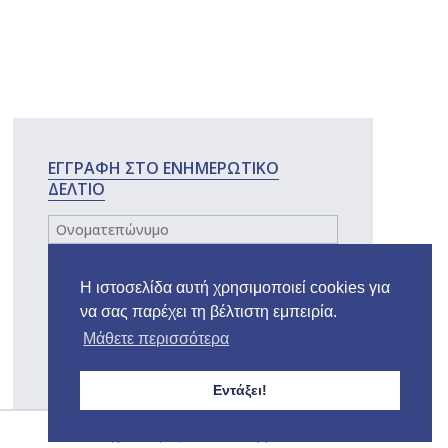
ΕΓΓΡΑΦΗ ΣΤΟ ΕΝΗΜΕΡΩΤΙΚΟ
ΔΕΛΤΙΟ
Επιλέξτε Ειδικότητα
Η ιστοσελίδα αυτή χρησιμοποιεί cookies για
να σας παρέχει τη βέλτιστη εμπειρία.
Συμφωνώ με τους
Όρους & Προϋποθέσεις
Μάθετε περισσότερα
ΕΓΓΡΑΦΗ
Εντάξει!
Σχεδιασμός & Ανάπτυξη:
SK Webline Ltd