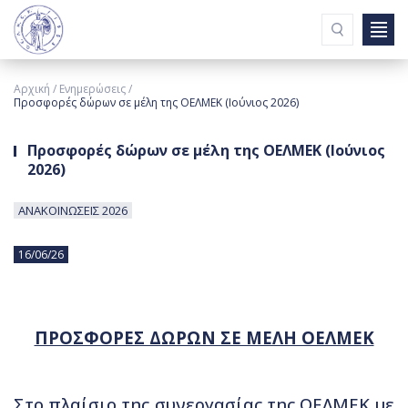
Ενημερώσεις
Αρχική
Ενημερώσεις
Συνδέσμοι
Προσφορές δώρων σε μέλη της ΟΕΛΜΕΚ (Ιούνιος 2026)
Συντάξεις & Ωφελήματα
Εισερχόμενη Αλληλογραφία
Προσφορές δώρων σε μέλη της ΟΕΛΜΕΚ (Ιούνιος
Σχολικές Μονάδες
2026)
ΥΠΑΝ
Εφημερίδα
ΑΝΑΚΟΙΝΩΣΕΙΣ 2026
Επικοινωνία
16/06/26
ΠΟΙΟΙ ΕΙΜΑΣΤΕ
ΔΡΑΣΤΗΡΙΟΤΗΤΕΣ
ΟΡΓΑΝΩΤΙΚΗ ΛΕΙΤΟΥΡΓΙΑ
ΠΡΟΣΦΟΡΕΣ ΔΩΡΩΝ ΣΕ ΜΕΛΗ ΟΕΛΜΕΚ
ΝΟΜΟΘΕΣΙΕΣ
Π.Σ.Γ.Α.
ΧΡΗΣΙΜΕΣ ΠΛΗΡΟΦΟΡΙΕΣ
Στο πλαίσιο της συνεργασίας της ΟΕΛΜΕΚ με
ΕΝΤΥΠΑ