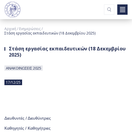
Ενημερώσεις
Αρχική
Ενημερώσεις
Συνδέσμοι
Στάση εργασίας εκπαιδευτικών (18 Δεκεμβρίου 2025)
Συντάξεις & Ωφελήματα
Εισερχόμενη Αλληλογραφία
Στάση εργασίας εκπαιδευτικών (18 Δεκεμβρίου
Σχολικές Μονάδες
2025)
ΥΠΑΝ
Εφημερίδα
ΑΝΑΚΟΙΝΩΣΕΙΣ 2025
Επικοινωνία
17/12/25
ΠΟΙΟΙ ΕΙΜΑΣΤΕ
ΔΡΑΣΤΗΡΙΟΤΗΤΕΣ
ΟΡΓΑΝΩΤΙΚΗ ΛΕΙΤΟΥΡΓΙΑ
ΝΟΜΟΘΕΣΙΕΣ
Π.Σ.Γ.Α.
Διευθυντές / Διευθύντριες
ΧΡΗΣΙΜΕΣ ΠΛΗΡΟΦΟΡΙΕΣ
Καθηγητές / Καθηγήτριες
ΕΝΤΥΠΑ